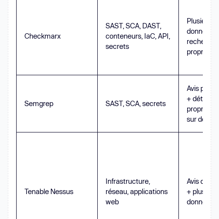
Plusieurs 
SAST, SCA, DAST,
données 
Checkmarx
conteneurs, IaC, API,
recherche
secrets
propriétai
Avis publi
+ détecti
Semgrep
SAST, SCA, secrets
propriétai
sur des rè
Infrastructure,
Avis des f
Tenable Nessus
réseau, applications
+ plusieur
web
données