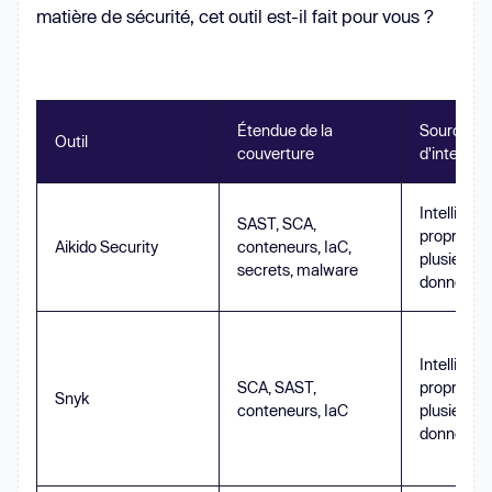
matière de sécurité, cet outil est-il fait pour vous ?
Étendue de la
Sources
Outil
couverture
d'intellige
Intelligen
SAST, SCA,
propriétai
Aikido Security
conteneurs, IaC,
plusieurs 
secrets, malware
données
Intelligen
SCA, SAST,
propriétai
Snyk
conteneurs, IaC
plusieurs 
données