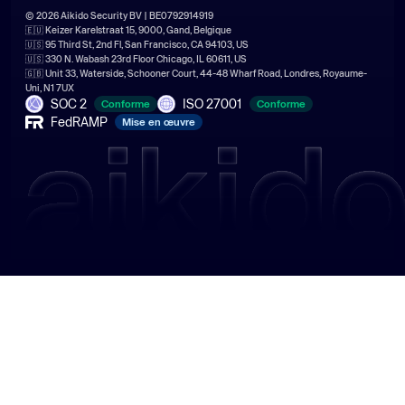
© 2026 Aikido Security BV | BE0792914919
🇪🇺 Keizer Karelstraat 15, 9000, Gand, Belgique
🇺🇸 95 Third St, 2nd Fl, San Francisco, CA 94103, US
🇺🇸 330 N. Wabash 23rd Floor Chicago, IL 60611, US
🇬🇧 Unit 33, Waterside, Schooner Court, 44-48 Wharf Road, Londres, Royaume-
Uni, N1 7UX
SOC 2
ISO 27001
Conforme
Conforme
FedRAMP
Mise en œuvre