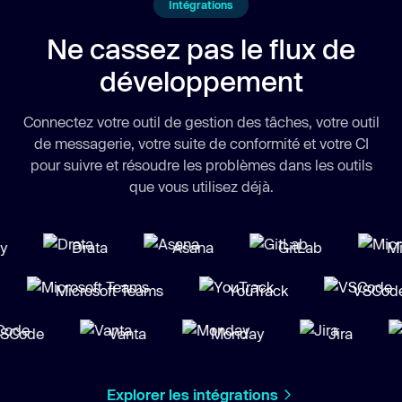
Intégrations
Ne cassez pas le flux de
développement
Connectez votre outil de gestion des tâches, votre outil
de messagerie, votre suite de conformité et votre CI
pour suivre et résoudre les problèmes dans les outils
que vous utilisez déjà.
Drata
Asana
GitLab
Micro
na
Microsoft Teams
YouTrack
VS
ode
Vanta
Monday
Jira
G
Explorer les intégrations