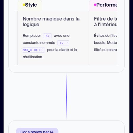
Style
Performance
Nombre magique dans la
Filtre de tableau inef
logique
à l'intérieur d'une bo
Remplacer
avec une
Évitez de filtrer à l'intérieur 
42
constante nommée
boucle. Mettez en cache le t
ex. :
pour la clarté et la
filtré ou restructurez la logiqu
MAX_RETRIES
réutilisation.
Code review par IA