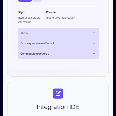
Dépôt
Chemin
internal-vulnerable-
/python/example-sqli.py
demo-app
TL;DR
Est-ce que cela m'affecte ?
Comment le résoudre ?
Intégration IDE