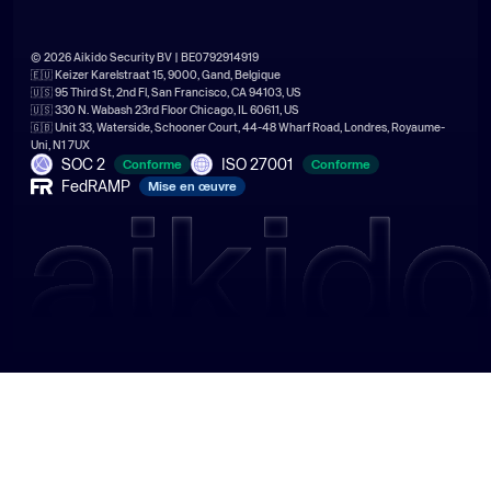
© 2026 Aikido Security BV | BE0792914919
🇪🇺 Keizer Karelstraat 15, 9000, Gand, Belgique
🇺🇸 95 Third St, 2nd Fl, San Francisco, CA 94103, US
🇺🇸 330 N. Wabash 23rd Floor Chicago, IL 60611, US
🇬🇧 Unit 33, Waterside, Schooner Court, 44-48 Wharf Road, Londres, Royaume-
Uni, N1 7UX
SOC 2
ISO 27001
Conforme
Conforme
FedRAMP
Mise en œuvre