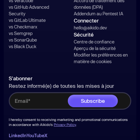
vs Veracode
Accord de traitement des
vs GitHub Advanced
données (DPA)
Security
Addendum au Pentest IA
vs GitLab Ultimate
Connecter
vs Checkmarx
hello@aikido.dev
vs Semgrep
Sécurité
vs SonarQube
Centre de confiance
vs Black Duck
Aperçu de la sécurité
Modifier les préférences en
matière de cookies
S'abonner
Restez informé(e) de toutes les mises à jour
I hereby consent to receiving marketing and promotional communications
in accordance with Aikido's
Privacy Policy
.
LinkedIn
YouTube
X