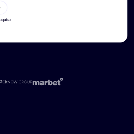
e
r plus
requise