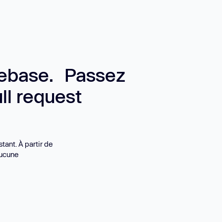
debase. Passez
ll request
tant. À partir de
aucune