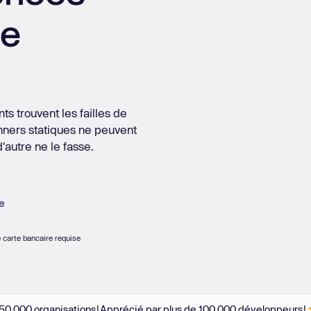
Gestionnaires de tâches
de
s d'intégrations
En savoi
ins.
En savoir plus
 trouvent les failles de
anners statiques ne peuvent
'autre ne le fasse.
e
 carte bancaire requise
50 000 organisations
|
Apprécié par plus de 100 000 développeurs
|