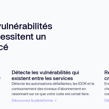
ulnérabilités
essitent un
cé
Détecte les vulnérabilités qui
R
existent entre les services
cr
e
Détecte les autorisations défaillantes, les IDOR et le
En
contournement des niveaux d'abonnement en
ch
raisonnant sur ce que votre code est censé faire.
co
Découvrez la plateforme
Dé