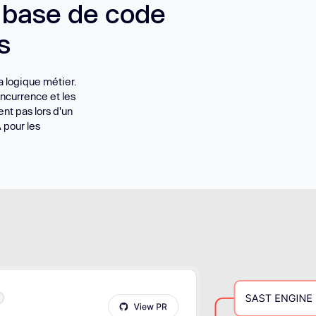
e base de code
s
a logique métier.
oncurrence et les
ent pas lors d'un
 pour les