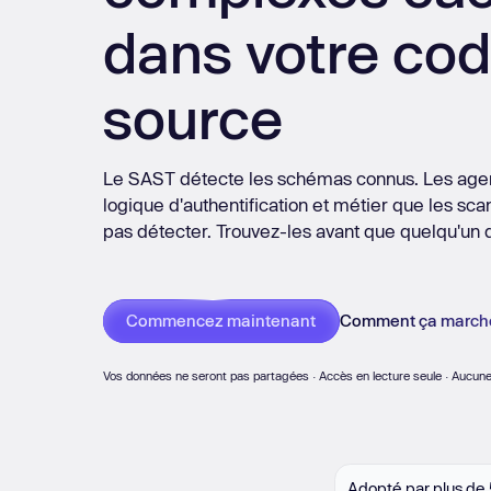
Découvrir la plateforme
érez des SBOM
Shadow AI
NOUVEAU
Clouds
Conformité
dans votre co
PM
Analyse de code par IA
NOUVEAU
Systèmes Git
Messageries
Plu
Nouveau : des pentests Aikido qui surpassent les tests huma
source
 : des pentests Aikido qui surpassent les tests humains.
Le SAST détecte les schémas connus. Les agents
logique d'authentification et métier que les sc
pas détecter. Trouvez-les avant que quelqu'un d
Comment ça march
Commencez maintenant
Vos données ne seront pas partagées · Accès en lecture seule · Aucune
Adopté par plus de 