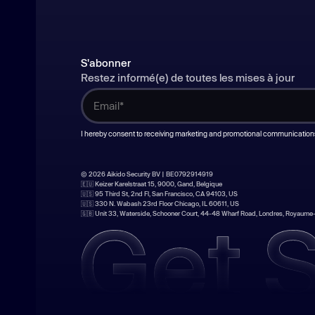
S'abonner
Restez informé(e) de toutes les mises à jour
I hereby consent to receiving marketing and promotional communication
© 2026 Aikido Security BV | BE0792914919
🇪🇺 Keizer Karelstraat 15, 9000, Gand, Belgique
🇺🇸 95 Third St, 2nd Fl, San Francisco, CA 94103, US
🇺🇸 330 N. Wabash 23rd Floor Chicago, IL 60611, US
🇬🇧 Unit 33, Waterside, Schooner Court, 44-48 Wharf Road, Londres, Royaume