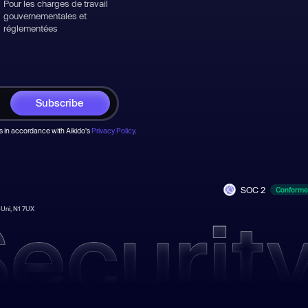
Pour les charges de travail
gouvernementales et
réglementées
s in accordance with Aikido's
Privacy Policy
.
SOC 2
Conforme
-Uni, N1 7UX