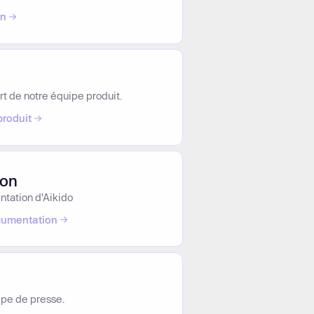
on
r plus
t de notre équipe produit.
produit
on
ntation d'Aikido
cumentation
ipe de presse.