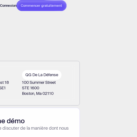
Connexion
Commencer gratuitement
Sans carte bancaire
xécution
n et
s.
pareils
QG De La Défense
mps
st 18
100 Summer Street
 SE1
STE 1600
 les bots
Boston, Ma 02110
ne démo
e discuter de la manière dont nous