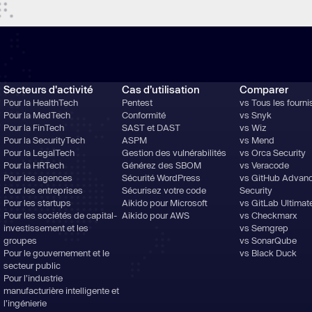
Secteurs d'activité
Cas d’utilisation
Comparer
Pour la HealthTech
Pentest
vs Tous les fourni
Pour la MedTech
Conformité
vs Snyk
Pour la FinTech
SAST et DAST
vs Wiz
Pour la SecurityTech
ASPM
vs Mend
Pour la LegalTech
Gestion des vulnérabilités
vs Orca Security
Pour la HRTech
Générez des SBOM
vs Veracode
Pour les agences
Sécurité WordPress
vs GitHub Advan
Pour les entreprises
Sécurisez votre code
Security
Pour les startups
Aikido pour Microsoft
vs GitLab Ultimat
Pour les sociétés de capital-
Aikido pour AWS
vs Checkmarx
investissement et les
vs Semgrep
groupes
vs SonarQube
Pour le gouvernement et le
vs Black Duck
secteur public
Pour l’industrie
manufacturière intelligente et
l’ingénierie