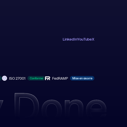
LinkedIn
YouTube
X
ISO 27001
FedRAMP
Conforme
Mise en œuvre