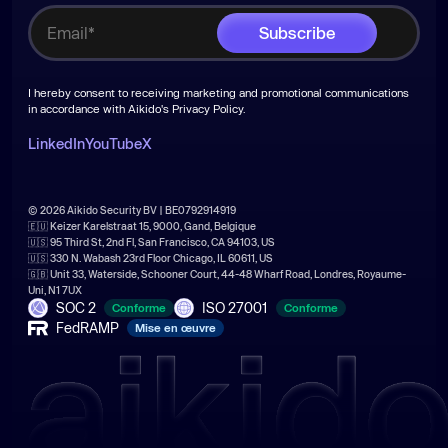
I hereby consent to receiving marketing and promotional communications
in accordance with Aikido's
Privacy Policy
.
LinkedIn
YouTube
X
© 2026 Aikido Security BV | BE0792914919
🇪🇺 Keizer Karelstraat 15, 9000, Gand, Belgique
🇺🇸 95 Third St, 2nd Fl, San Francisco, CA 94103, US
🇺🇸 330 N. Wabash 23rd Floor Chicago, IL 60611, US
🇬🇧 Unit 33, Waterside, Schooner Court, 44-48 Wharf Road, Londres, Royaume-
Uni, N1 7UX
SOC 2
ISO 27001
Conforme
Conforme
FedRAMP
Mise en œuvre