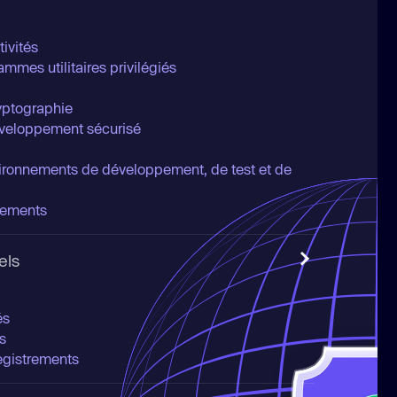
tivités
ammes utilitaires privilégiés
ryptographie
éveloppement sécurisé
vironnements de développement, de test et de
gements
els
és
s
egistrements