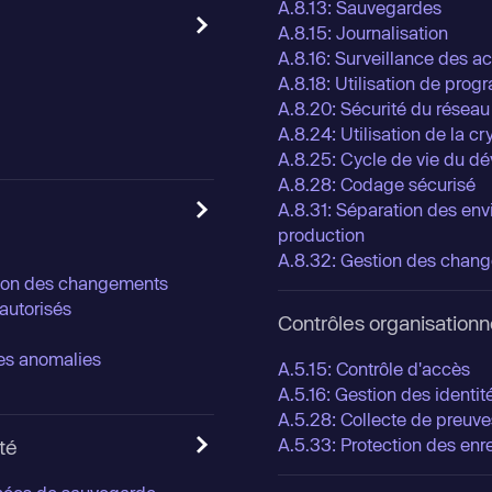
A.8.13: Sauvegardes
A.8.15: Journalisation
A.8.16: Surveillance des ac
A.8.18: Utilisation de progr
A.8.20: Sécurité du réseau
A.8.24: Utilisation de la c
A.8.25: Cycle de vie du d
A.8.28: Codage sécurisé
A.8.31: Séparation des en
production
A.8.32: Gestion des chan
tion des changements
autorisés
Contrôles organisationn
les anomalies
A.5.15: Contrôle d'accès
A.5.16: Gestion des identit
A.5.28: Collecte de preuve
A.5.33: Protection des enr
ité