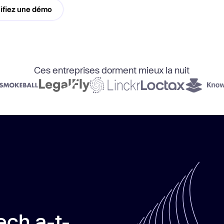
ifiez une démo
s d'intégrations
En savoi
ins.
En savoir plus
Ces entreprises dorment mieux la nuit
ech a-t-