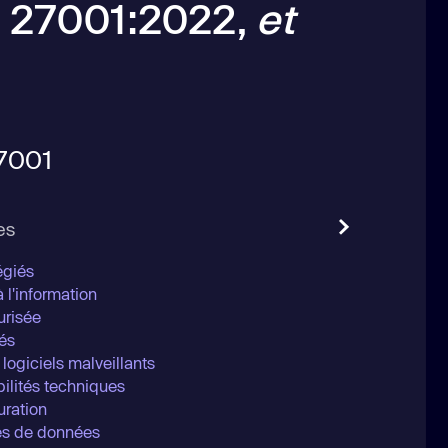
O 27001:2022,
et
27001
es
égiés
 l'information
urisée
és
 logiciels malveillants
bilités techniques
uration
tes de données