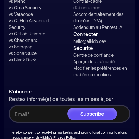
vs Mend
Contrat-cadre
vs Orca Security
d’abonnement
vs Veracode
Accord de traitement des
vs GitHub Advanced
données (DPA)
Security
Addendum au Pentest IA
vs GitLab Ultimate
Connecter
vs Checkmarx
hello@aikido.dev
vs Semgrep
Sécurité
vs SonarQube
Centre de confiance
vs Black Duck
Aperçu de la sécurité
Modifier les préférences en
matière de cookies
S'abonner
Restez informé(e) de toutes les mises à jour
I hereby consent to receiving marketing and promotional communications
in accordance with Aikido's
Privacy Policy
.