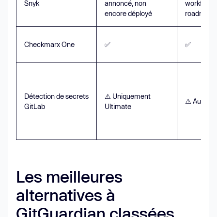
Snyk
annoncé, non
workflow d
encore déployé
roadmap
Checkmarx One
✅
✅
Détection de secrets
⚠️ Uniquement
⚠️ Au sein
GitLab
Ultimate
Les meilleures
alternatives à
GitGuardian classées