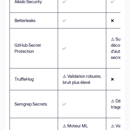
Aikido Security
✅
✅
Betterleaks
✅
❌
⚠️ Suit et 
GitHub Secret
découvert
✅
Protection
d'autofix p
secrets
⚠️ Validation robuste,
TruffleHog
❌
bruit plus élevé
⚠️ Détecti
Semgrep Secrets
✅
triage un
⚠️ Moteur ML
⚠️ Via SAS