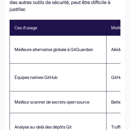
des autres outils de sécurité, peut être difficile à
justifier.
Cas d'usage
Meilleur c
Meilleure alternative globale à GitGuardian
Aikido Sec
Équipes natives GitHub
GitHub Se
Meilleur scanner de secrets open source
Betterlea
Analyse au-delà des dépôts Git
TruffleHo