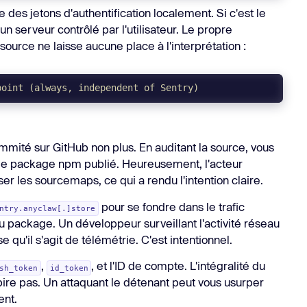
e des jetons d'authentification localement. Si c'est le
xui/
${readPackageVersion()}
`
 un serveur contrôlé par l'utilisateur. Le propre
rrors suppressed silently
ource ne laisse aucune place à l'interprétation :
point (always, independent of Sentry)
up
ole file, every time
ommité sur GitHub non plus. En auditant la source, vous
ns le package npm publié. Heureusement, l'acteur
sser les sourcemaps, ce qui a rendu l'intention claire.
pour se fondre dans le trafic
ntry.anyclaw[.]store
u package. Un développeur surveillant l'activité réseau
qu'il s'agit de télémétrie. C'est intentionnel.
,
, et l'ID de compte. L'intégralité du
sh_token
id_token
ire pas. Un attaquant le détenant peut vous usurper
ent.