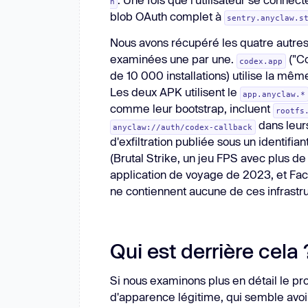
n
blob OAuth complet à
sentry.anyclaw.s
Nous avons récupéré les quatre autres 
examinées une par une.
("Co
codex.app
de 10 000 installations) utilise la m
Les deux APK utilisent le
app.anyclaw.*
comme leur bootstrap, incluent
rootfs
dans leurs
anyclaw://auth/codex-callback
d'exfiltration publiée sous un identifian
(Brutal Strike, un jeu FPS avec plus de 
application de voyage de 2023, et F
ne contiennent aucune de ces infrastru
Qui est derrière cela 
Si nous examinons plus en détail le p
d'apparence légitime, qui semble avo