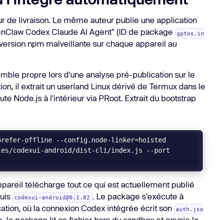
ur de livraison. Le même auteur publie une application
enClaw Codex Claude AI Agent" (ID de package
gptos.in
la version npm malveillante sur chaque appareil au
mble propre lors d'une analyse pré-publication sur le
on, il extrait un userland Linux dérivé de Termux dans le
te Node.js à l'intérieur via PRoot. Extrait du bootstrap
es/codexui-android/dist-cli/index.js --port 
ppareil télécharge tout ce qui est actuellement publié
puis
. Le package s'exécute à
codexui-android@0.1.82
cation, où la connexion Codex intégrée écrit son
auth.jso
te, le package lit ce fichier hors du sandbox et envoie le