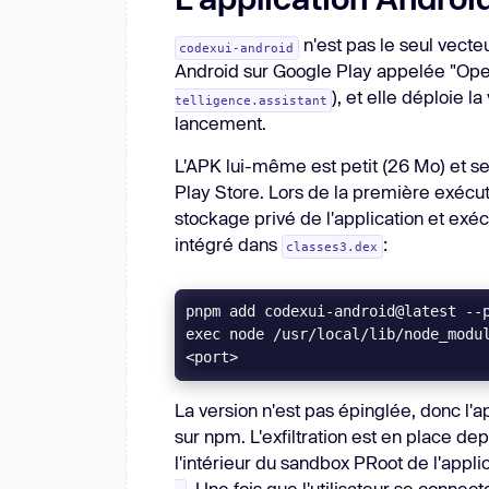
n'est pas le seul vecte
codexui-android
Android sur Google Play appelée "Op
), et elle déploie 
telligence.assistant
lancement.
L'APK lui-même est petit (26 Mo) et se
Play Store. Lors de la première exécuti
stockage privé de l'application et exécu
intégré dans
:
classes3.dex
exec node /usr/local/lib/node_modul
<port>
La version n'est pas épinglée, donc l'a
sur npm. L'exfiltration est en place de
l'intérieur du sandbox PRoot de l'appli
. Une fois que l'utilisateur se connec