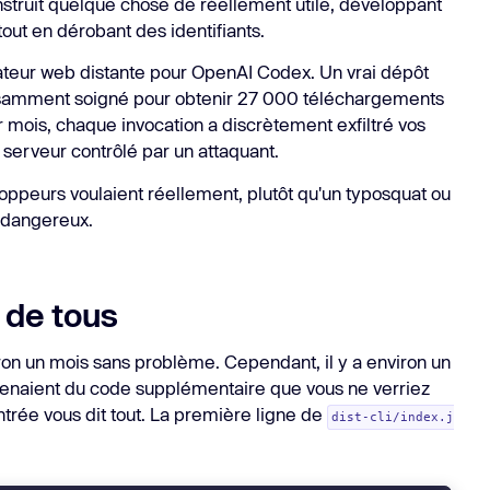
struit quelque chose de réellement utile, développant
tout en dérobant des identifiants.
s d'intégrations
En savoi
ins.
sateur web distante pour OpenAI Codex. Un vrai dépôt
En savoir plus
isamment soigné pour obtenir 27 000 téléchargements
 mois, chaque invocation a discrètement exfiltré vos
 serveur contrôlé par un attaquant.
loppeurs voulaient réellement, plutôt qu'un typosquat ou
d dangereux.
 de tous
ron un mois sans problème. Cependant, il y a environ un
ntenaient du code supplémentaire que vous ne verriez
ntrée vous dit tout. La première ligne de
dist-cli/index.j