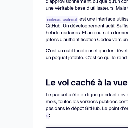
d'approvisionnement, où quelqu'un con
PM
Analyse de code par IA
NOUVEAU
une véritable base d'utilisateurs. Mais 
Systèmes Git
Messageries
Plu
Nouveau : des pentests Aikido qui surpassent les tests huma
est une interface utili
codexui-android
 : des pentests Aikido qui surpassent les tests humains.
GitHub. Un développement actif. Suff
hebdomadaires. Et au cours du dernier
jetons d'authentification Codex vers un
C'est un outil fonctionnel que les déve
un paquet jetable. C'est ce qui le ren
Le vol caché à la vue
Le paquet a été en ligne pendant envi
mois, toutes les versions publiées co
pas dans le dépôt GitHub. Le point d'e
:
s