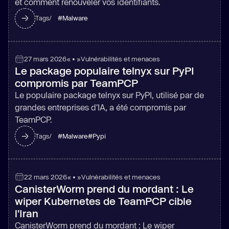
et comment renouveler vos identifiants.
#
Malware
Tags/
27 mars 2026
« • »
Vulnérabilités et menaces
Le package populaire telnyx sur PyPI
compromis par TeamPCP
Le populaire package telnyx sur PyPI, utilisé par de
grandes entreprises d'IA, a été compromis par
TeamPCP.
#
Malware
#
Pypi
Tags/
22 mars 2026
« • »
Vulnérabilités et menaces
CanisterWorm prend du mordant : Le
wiper Kubernetes de TeamPCP cible
l'Iran
CanisterWorm prend du mordant : Le wiper