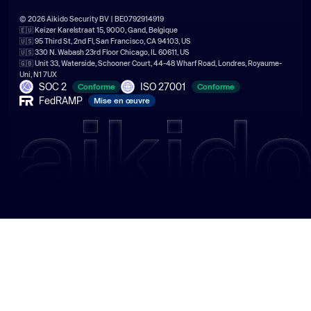
© 2026 Aikido Security BV | BE0792914919
🇪🇺 Keizer Karelstraat 15, 9000, Gand, Belgique
🇺🇸 95 Third St, 2nd Fl, San Francisco, CA 94103, US
🇺🇸 330 N. Wabash 23rd Floor Chicago, IL 60611, US
🇬🇧 Unit 33, Waterside, Schooner Court, 44-48 Wharf Road, Londres, Royaume-
Uni, N1 7UX
SOC 2
ISO 27001
Conforme
Conforme
FedRAMP
Mise en œuvre