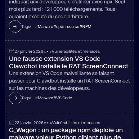
indiquait aux développeurs d'utiliser avec npx. Sept
mois plus tard : 121 000 téléchargements. Tous
auraient exécuté du code arbitraire.
#
Malware
#
open-source
#
NPM
Tags/
27 janvier 2026
« • »
Vulnérabilités et menaces
Une fausse extension VS Code
Clawdbot installe le RAT ScreenConnect
Une extension VS Code malveillante se faisant
passer pour Clawdbot installe un RAT ScreenConnect
sur les machines des développeurs.
#
Malware
#
VS Code
Tags/
23 janvier 2026
« • »
Vulnérabilités et menaces
G_Wagon : un package npm déploie un
malware voleur Python ciblant plus de