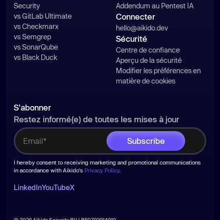
Security
Addendum au Pentest IA
vs GitLab Ultimate
Connecter
vs Checkmarx
hello@aikido.dev
vs Semgrep
Sécurité
vs SonarQube
Centre de confiance
vs Black Duck
Aperçu de la sécurité
Modifier les préférences en
matière de cookies
S'abonner
Restez informé(e) de toutes les mises à jour
I hereby consent to receiving marketing and promotional communications
in accordance with Aikido's
Privacy Policy
.
LinkedIn
YouTube
X
© 2026 Aikido Security BV | BE0792914919