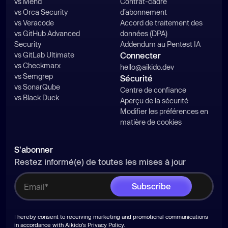
vs Mend
Contrat-cadre
vs Orca Security
d’abonnement
vs Veracode
Accord de traitement des
vs GitHub Advanced
données (DPA)
Security
Addendum au Pentest IA
vs GitLab Ultimate
Connecter
vs Checkmarx
hello@aikido.dev
vs Semgrep
Sécurité
vs SonarQube
Centre de confiance
vs Black Duck
Aperçu de la sécurité
Modifier les préférences en
matière de cookies
S'abonner
Restez informé(e) de toutes les mises à jour
I hereby consent to receiving marketing and promotional communications
in accordance with Aikido's
Privacy Policy
.