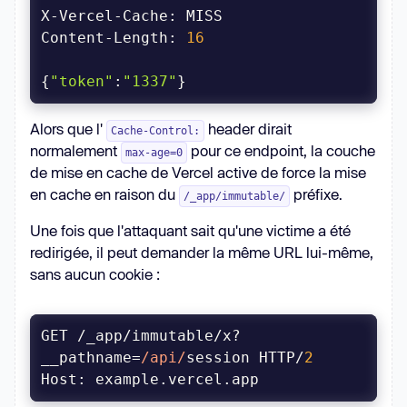
Content-Length: 
16
{
"token"
:
"1337"
}
Alors que l'
header dirait
Cache-Control:
normalement
pour ce endpoint, la couche
max-age=0
de mise en cache de Vercel active de force la mise
en cache en raison du
préfixe.
/_app/immutable/
Une fois que l'attaquant sait qu'une victime a été
redirigée, il peut demander la même URL lui-même,
sans aucun cookie :
GET /_app/immutable/x?
__pathname=
/api/
session HTTP/
2
Host
: example.vercel.app