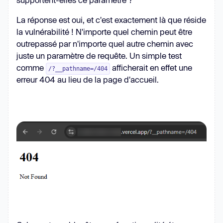
La réponse est oui, et c'est exactement là que réside
        request = 
new
 Request(url, 
la vulnérabilité ! N'importe quel chemin peut être
outrepassé par n'importe quel autre chemin avec
juste un paramètre de requête. Un simple test
comme
afficherait en effet une
return
 server.respond(request, 
/?__pathname=/404
erreur 404 au lieu de la page d'accueil.
getClientAddress
(
)
return
/** 
@type 
{string}
*/
(request.headers.get(
'x-forwarded-
for'