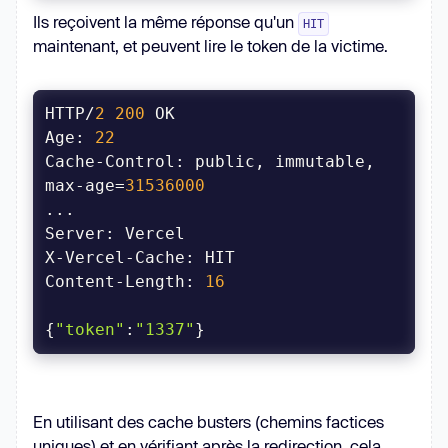
Ils reçoivent la même réponse qu'un
HIT
maintenant, et peuvent lire le token de la victime.
HTTP/
2
200
Age
: 
22
Cache-Control: public, immutable, 
max-age=
31536000
Server
Content-Length: 
16
{
"token"
:
"1337"
}
En utilisant des cache busters (chemins factices
uniques) et en vérifiant après la redirection, cela