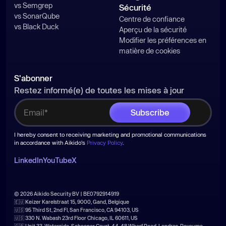
vs Semgrep
Sécurité
vs SonarQube
Centre de confiance
vs Black Duck
Aperçu de la sécurité
Modifier les préférences en
matière de cookies
S'abonner
Restez informé(e) de toutes les mises à jour
I hereby consent to receiving marketing and promotional communications
in accordance with Aikido's
Privacy Policy
.
LinkedIn
YouTube
X
© 2026 Aikido Security BV | BE0792914919
🇪🇺 Keizer Karelstraat 15, 9000, Gand, Belgique
🇺🇸 95 Third St, 2nd Fl, San Francisco, CA 94103, US
🇺🇸 330 N. Wabash 23rd Floor Chicago, IL 60611, US
🇬🇧 Unit 33, Waterside, Schooner Court, 44-48 Wharf Road, Londres, Royaume-