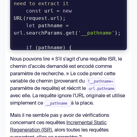
need to extract it
const
 url = 
new
let
 pathname = 
url.searchParams.get(
'__pathname'
if
// Optional routes' 
Nous pouvons lire « S'il s'agit d'une requête ISR, le
pathname replacements look like 
chemin d'accès demandé est encodé comme
`/foo/$1/bar` which means we could 
paramètre de recherche. » Le code prend cette
end up with an url like /foo//bar
variable de chemin (provenant du
?__pathname=
        pathname = 
paramètre de requête) et réécrit le
url.pathname
pathname.replace(
/\/+/g
, 
'/'
avec elle. La requête ignore l'URL originale et utilise
simplement ce
à la place.
__pathname
        url.pathname = pathname + 
(url.pathname.endsWith(DATA_SUFFIX) 
Mais il ne semble pas y avoir de vérifications
? DATA_SUFFIX : 
''
concernant ces requêtes
Incremental Static
Regeneration (ISR)
, alors toutes les requêtes
url.searchParams.delete(
'__pathname'
supportent-elles ce paramètre ?