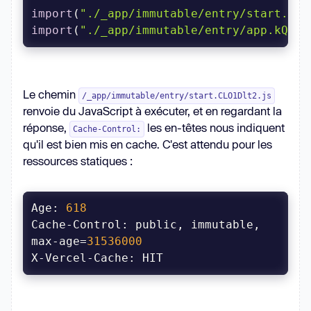
import
(
"./_app/immutable/entry/start.CLO
import
(
"./_app/immutable/entry/app.kQF6j
Le chemin
/_app/immutable/entry/start.CLO1Dlt2.js
renvoie du JavaScript à exécuter, et en regardant la
réponse,
les en-têtes nous indiquent
Cache-Control:
qu'il est bien mis en cache. C'est attendu pour les
ressources statiques :
Age: 
618
Cache-Control: public, immutable, 
max-age=
31536000