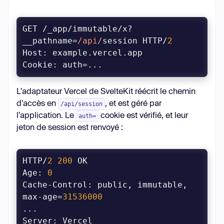
GET /_app/immutable/x?
__pathname=
/api/
session HTTP/
2
Host
Cookie
L'adaptateur Vercel de SvelteKit réécrit le chemin
d'accès en
, et est géré par
/api/session
l'application. Le
cookie est vérifié, et leur
auth=
jeton de session est renvoyé :
HTTP/
2
200
Age
: 
0
Cache-Control: public, immutable, 
max-age=
31536000
Server