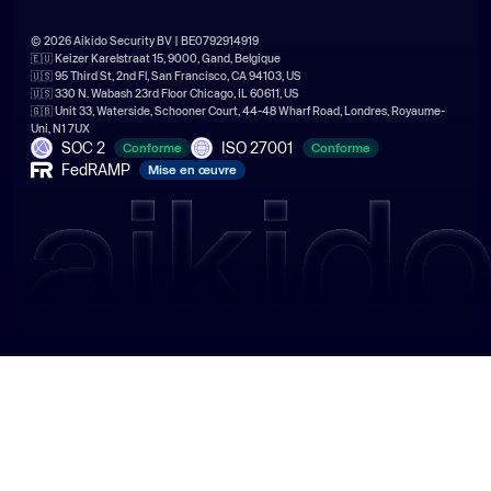
© 2026 Aikido Security BV | BE0792914919
🇪🇺 Keizer Karelstraat 15, 9000, Gand, Belgique
🇺🇸 95 Third St, 2nd Fl, San Francisco, CA 94103, US
🇺🇸 330 N. Wabash 23rd Floor Chicago, IL 60611, US
🇬🇧 Unit 33, Waterside, Schooner Court, 44-48 Wharf Road, Londres, Royaume-
Uni, N1 7UX
SOC 2
ISO 27001
Conforme
Conforme
FedRAMP
Mise en œuvre