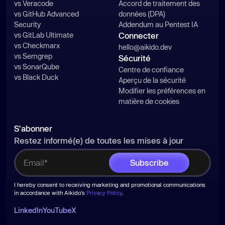
vs Veracode
Accord de traitement des
vs GitHub Advanced
données (DPA)
Security
Addendum au Pentest IA
vs GitLab Ultimate
Connecter
vs Checkmarx
hello@aikido.dev
vs Semgrep
Sécurité
vs SonarQube
Centre de confiance
vs Black Duck
Aperçu de la sécurité
Modifier les préférences en
matière de cookies
S'abonner
Restez informé(e) de toutes les mises à jour
I hereby consent to receiving marketing and promotional communications
in accordance with Aikido's
Privacy Policy
.
LinkedIn
YouTube
X