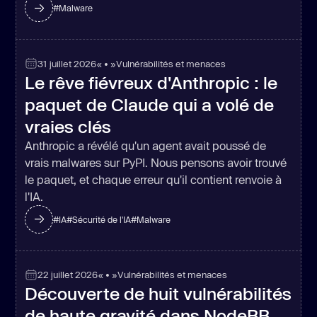
#
Malware
31 juillet 2026
« • »
Vulnérabilités et menaces
Le rêve fiévreux d'Anthropic : le
paquet de Claude qui a volé de
vraies clés
Anthropic a révélé qu'un agent avait poussé de
vrais malwares sur PyPI. Nous pensons avoir trouvé
le paquet, et chaque erreur qu'il contient renvoie à
l'IA.
#
IA
#
Sécurité de l'IA
#
Malware
22 juillet 2026
« • »
Vulnérabilités et menaces
Découverte de huit vulnérabilités
de haute gravité dans NodeBB