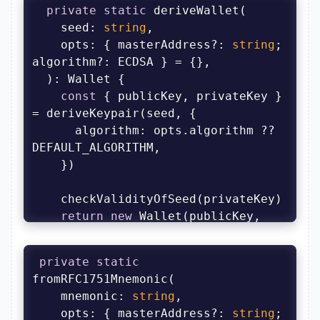
private
static
    seed: 
string
  }
opts
: { masterAddress?: 
string
; 
const
 { publicKey, privateKey } 
algorithm
: opts.algorithm ?? 
return
new
 Wallet(publicKey, 
private
static
masterAddress
: 
    mnemonic: 
string
opts
: { masterAddress?: 
string
; 
  }