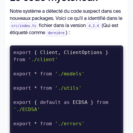
Notre système a détecté du code suspect dans ces
nouveaux packages. Voici ce qu'il a identifié dans le
fichier dans la version
(Qui est
src/index.ts
4.2.4
étiqueté comme
) :
dernière
export
 { Client, ClientOptions } 
from
'./client'
export
 * 
from
'./models'
export
 * 
from
'./utils'
export
 { 
default
as
 ECDSA } 
from
'./ECDSA'
export
 * 
from
'./errors'