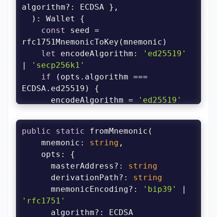
const
 seed = 
let
 encodeAlgorithm: 
'ed25519'
| 
'secp256k1'
if
 (opts.algorithm === 
      encodeAlgorithm = 
'ed25519'
    } 
else
// Defaults to secp256k1 
public
static
since that's the default for 
    mnemonic: 
string
`wallet_propose`
opts
      encodeAlgorithm = 
'secp256k1'
      masterAddress?: 
string
      derivationPath?: 
string
const
 encodedSeed = 
      mnemonicEncoding?: 
'bip39'
 | 
'rfc1751'