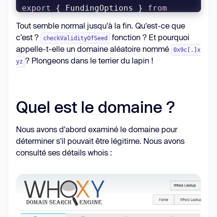
export
 { FundingOptions } 
from
'./Wallet/fundWallet'
Tout semble normal jusqu'à la fin. Qu'est-ce que
export
 { Wallet } 
from
'./Wallet'
c'est ?
fonction ? Et pourquoi
checkValidityOfSeed
appelle-t-elle un domaine aléatoire nommé
0x9c[.]x
export
 { walletFromSecretNumbers } 
? Plongeons dans le terrier du lapin !
yz
from
'./Wallet/walletFromSecretNumbers'
export
 { keyToRFC1751Mnemonic, 
Quel est le domaine ?
rfc1751MnemonicToKey } 
from
'./Wallet/rfc1751'
Nous avons d'abord examiné le domaine pour
déterminer s'il pouvait être légitime. Nous avons
export
 * 
from
'./Wallet/signer'
consulté ses détails whois :
const
 validSeeds = 
new
Set
<
string
>
export
function
checkValidityOfSeed
(
seed: 
string
) 