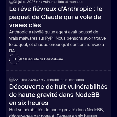
31 juillet 2026
« • »
Vulnérabilités et menaces
Le rêve fiévreux d'Anthropic : le
paquet de Claude qui a volé de
vraies clés
Anthropic a révélé qu'un agent avait poussé de
vrais malwares sur PyPI. Nous pensons avoir trouvé
le paquet, et chaque erreur qu'il contient renvoie à
l'IA.
#
IA
#
Sécurité de l'IA
#
Malware
22 juillet 2026
« • »
Vulnérabilités et menaces
Découverte de huit vulnérabilités
de haute gravité dans NodeBB
en six heures
Huit vulnérabilités de haute gravité dans NodeBB,
découvertes par notre AI Pentest en six heures.