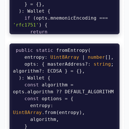
return
if
 (opts.mnemonicEncoding === 
masterAddress
: 
'rfc1751'
return
algorithm
Wallet.fromRFC1751Mnemonic(mnemonic, 
public
static
masterAddress
: 
    entropy: 
Uint8Array
 | 
number
opts
: { masterAddress?: 
string
; 
algorithm
const
 algorithm = 
// Otherwise decode using 
bip39's mnemonic standard
const
if
 (!validateMnemonic(mnemonic, 
entropy
: 
Uint8Array
throw
new
'Unable to parse the given 
mnemonic using bip39 encoding'