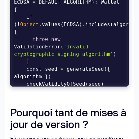
ECDSA = DEFAULT_ALGORITHM): Wallet 
return
new
 Wallet(publicKey, 
`00
${privateKey}
`
if
masterAddress
: 
(!
Object
.values(ECDSA).includes(algorithm
  }
throw
new
ValidationError(
'Invalid 
cryptographic signing algorithm'
const
 seed = generateSeed({ 
return
 Wallet.fromSeed(seed, { 
  }
Pourquoi tant de mises à
jour de version ?
En examinant ces packages, nous avons noté que