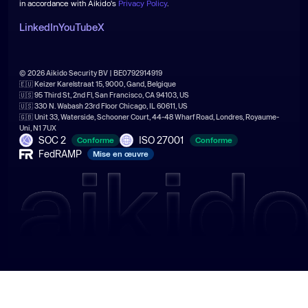
in accordance with Aikido's
Privacy Policy
.
LinkedIn
YouTube
X
© 2026 Aikido Security BV | BE0792914919
🇪🇺 Keizer Karelstraat 15, 9000, Gand, Belgique
🇺🇸 95 Third St, 2nd Fl, San Francisco, CA 94103, US
🇺🇸 330 N. Wabash 23rd Floor Chicago, IL 60611, US
🇬🇧 Unit 33, Waterside, Schooner Court, 44-48 Wharf Road, Londres, Royaume-
Uni, N1 7UX
SOC 2
ISO 27001
Conforme
Conforme
FedRAMP
Mise en œuvre