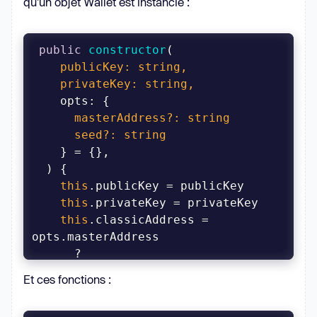
qu'un objet Wallet est instancié :
public
constructor
(
    publicKey: 
string
    privateKey: 
string
      masterAddress?: 
string
      seed?: 
string
)
this
this
this
.classicAddress = 
      ? 
Et ces fonctions :
this