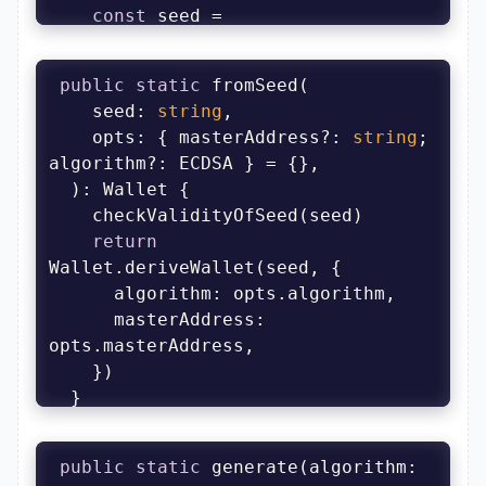
const
 seed = 
public
static
return
const
 seed = 
    seed: 
string
opts
: { masterAddress?: 
string
; 
masterAddress
: 
const
 masterNode = 
const
return
  }
      opts.derivationPath ?? 
algorithm
masterAddress
: 
const
 publicKey = 
  }
const
 privateKey = 
public
static
 generate(algorithm: 